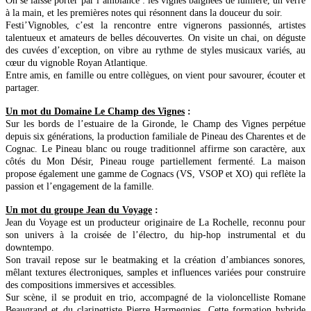
On se laisse porter par l’ambiance : les vignes baignées de lumière, un verre
à la main, et les premières notes qui résonnent dans la douceur du soir.
Festi’Vignobles, c’est la rencontre entre vignerons passionnés, artistes
talentueux et amateurs de belles découvertes. On visite un chai, on déguste
des cuvées d’exception, on vibre au rythme de styles musicaux variés, au
cœur du vignoble Royan Atlantique.
Entre amis, en famille ou entre collègues, on vient pour savourer, écouter et
partager.
Un mot du Domaine Le Champ des Vignes
:
Sur les bords de l’estuaire de la Gironde, le Champ des Vignes perpétue
depuis six générations, la production familiale de Pineau des Charentes et de
Cognac. Le Pineau blanc ou rouge traditionnel affirme son caractère, aux
côtés du Mon Désir, Pineau rouge partiellement fermenté. La maison
propose également une gamme de Cognacs (VS, VSOP et XO) qui reflète la
passion et l’engagement de la famille.
Un mot du groupe Jean du Voyage
:
Jean du Voyage est un producteur originaire de La Rochelle, reconnu pour
son univers à la croisée de l’électro, du hip-hop instrumental et du
downtempo.
Son travail repose sur le beatmaking et la création d’ambiances sonores,
mêlant textures électroniques, samples et influences variées pour construire
des compositions immersives et accessibles.
Sur scène, il se produit en trio, accompagné de la violoncelliste Romane
Beaugrand et du clarinettiste Pierre Harmegnies. Cette formation hybride