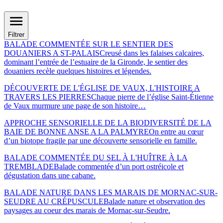
Filtrer
BALADE COMMENTÉE SUR LE SENTIER DES
DOUANIERS A ST-PALAIS
Creusé dans les falaises calcaires,
dominant l’entrée de l’estuaire de la Gironde, le sentier des
douaniers recèle quelques histoires et légendes.
DÉCOUVERTE DE L'ÉGLISE DE VAUX, L'HISTOIRE A
TRAVERS LES PIERRES
Chaque pierre de l’église Saint-Étienne
de Vaux murmure une page de son histoire…
APPROCHE SENSORIELLE DE LA BIODIVERSITÉ DE LA
BAIE DE BONNE ANSE A LA PALMYRE
On entre au cœur
d’un biotope fragile par une découverte sensorielle en famille.
BALADE COMMENTÉE DU SEL À L'HUÎTRE À LA
TREMBLADE
Balade commentée d’un port ostréicole et
dégustation dans une cabane.
BALADE NATURE DANS LES MARAIS DE MORNAC-SUR-
SEUDRE AU CRÉPUSCULE
Balade nature et observation des
paysages au coeur des marais de Mornac-sur-Seudre.