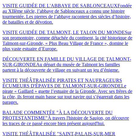
VISITE GUIDÉE DE L'ABBAYE DE SABLONCEAUX
Fondée
au XIIème siècle, l’abbaye de Sablonceaux a connu une histoire
tourmentée. Les pierres de l’abbaye racontent des siècles d’histoire,
de batailles et de dévotion.
VISITE GUIDÉE DE TALMONT, LE TALON DU MONDE
Sur
son promontoire, comme détachée du continent, la cité historique de
Talmont-sur-Gironde, « Plus Beau Village de France », domine le
plus vaste estuaire d’Europe.
DÉCOUVERTE EN FAMILLE DU VILLAGE DE TALMONT-
SUR-GIRONDE
Au départ du musée de Talmont les familles
partent à la découverte de village en suivant un jeu d’énigme.
VISITE THÉÂTRALISÉE PIRATES ET NAUFRAGEURS
ÉCUMEURS D'ÉPAVES DE TALMONT-SUR-GIRONDE
Le
pirate « Gaillard » guette l’estuaire de la Gironde. Avec ses frères de
la côte, ils feront main basse sur tout navire qui s’égarerait dans les
parages.
BALADE COMMENTÉE "À LA DÉCOUVERTE DU
PROTESTANTISME"
À travers l'histoire de Saujon, on découvre
les traces de ce passé encore bien présent aujourd'hui.
VISITE THÉÂTRALISÉE "SAINT-PALAIS-SUR-MER