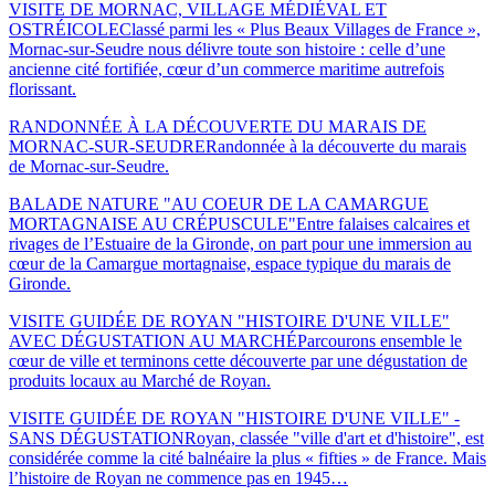
VISITE DE MORNAC, VILLAGE MÉDIÉVAL ET
OSTRÉICOLE
Classé parmi les « Plus Beaux Villages de France »,
Mornac-sur-Seudre nous délivre toute son histoire : celle d’une
ancienne cité fortifiée, cœur d’un commerce maritime autrefois
florissant.
RANDONNÉE À LA DÉCOUVERTE DU MARAIS DE
MORNAC-SUR-SEUDRE
Randonnée à la découverte du marais
de Mornac-sur-Seudre.
BALADE NATURE "AU COEUR DE LA CAMARGUE
MORTAGNAISE AU CRÉPUSCULE"
Entre falaises calcaires et
rivages de l’Estuaire de la Gironde, on part pour une immersion au
cœur de la Camargue mortagnaise, espace typique du marais de
Gironde.
VISITE GUIDÉE DE ROYAN "HISTOIRE D'UNE VILLE"
AVEC DÉGUSTATION AU MARCHÉ
Parcourons ensemble le
cœur de ville et terminons cette découverte par une dégustation de
produits locaux au Marché de Royan.
VISITE GUIDÉE DE ROYAN "HISTOIRE D'UNE VILLE" -
SANS DÉGUSTATION
Royan, classée "ville d'art et d'histoire", est
considérée comme la cité balnéaire la plus « fifties » de France. Mais
l’histoire de Royan ne commence pas en 1945…