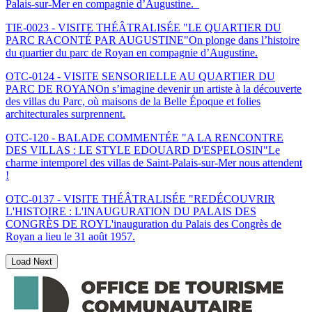
Palais-sur-Mer en compagnie d’Augustine.
TIE-0023 - VISITE THÉÂTRALISÉE "LE QUARTIER DU
PARC RACONTÉ PAR AUGUSTINE"
On plonge dans l’histoire
du quartier du parc de Royan en compagnie d’Augustine.
OTC-0124 - VISITE SENSORIELLE AU QUARTIER DU
PARC DE ROYAN
On s’imagine devenir un artiste à la découverte
des villas du Parc, où maisons de la Belle Époque et folies
architecturales surprennent.
OTC-120 - BALADE COMMENTÉE "A LA RENCONTRE
DES VILLAS : LE STYLE EDOUARD D'ESPELOSIN"
Le
charme intemporel des villas de Saint-Palais-sur-Mer nous attendent
!
OTC-0137 - VISITE THÉÂTRALISÉE "REDÉCOUVRIR
L'HISTOIRE : L'INAUGURATION DU PALAIS DES
CONGRÈS DE ROY
L'inauguration du Palais des Congrès de
Royan a lieu le 31 août 1957.
Load Next