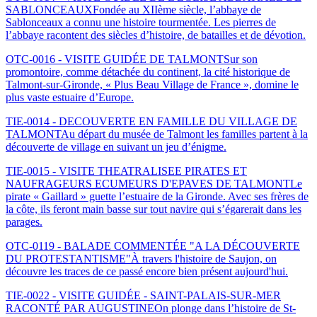
SABLONCEAUX
Fondée au XIIème siècle, l’abbaye de
Sablonceaux a connu une histoire tourmentée. Les pierres de
l’abbaye racontent des siècles d’histoire, de batailles et de dévotion.
OTC-0016 - VISITE GUIDÉE DE TALMONT
Sur son
promontoire, comme détachée du continent, la cité historique de
Talmont-sur-Gironde, « Plus Beau Village de France », domine le
plus vaste estuaire d’Europe.
TIE-0014 - DECOUVERTE EN FAMILLE DU VILLAGE DE
TALMONT
Au départ du musée de Talmont les familles partent à la
découverte de village en suivant un jeu d’énigme.
TIE-0015 - VISITE THEATRALISEE PIRATES ET
NAUFRAGEURS ECUMEURS D'EPAVES DE TALMONT
Le
pirate « Gaillard » guette l’estuaire de la Gironde. Avec ses frères de
la côte, ils feront main basse sur tout navire qui s’égarerait dans les
parages.
OTC-0119 - BALADE COMMENTÉE "A LA DÉCOUVERTE
DU PROTESTANTISME"
À travers l'histoire de Saujon, on
découvre les traces de ce passé encore bien présent aujourd'hui.
TIE-0022 - VISITE GUIDÉE - SAINT-PALAIS-SUR-MER
RACONTÉ PAR AUGUSTINE
On plonge dans l’histoire de St-