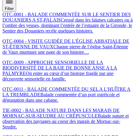
Filter
OTC-0001 - BALADE COMMENTÉE SUR LE SENTIER DES
DOUANIERS A ST-PALAIS
Creusé dans les falaises calcaires ou à
l’ombre des yeuses, dominant l’entrée de l’estuaire de la Gironde, le
Sentier des Douaniers recèle quelques histoires.
OTC-0004 - VISITE GUIDÉE DE L'ÉGLISE ABBATIALE DE
ST-ÉTIENNE DE VAUX
Chaque pierre de l’église Saint-Étienne
de Vaux murmure une page de son histoire…
OTC-0009 - APPROCHE SENSORIELLE DE LA
BIODIVERSITÉ DE LA BAIE DE BONNE ANSE A LA
PALMYRE
On entre au cœur d’un biotope fragile par une
découverte sensorielle en famille.
OTC-0011 - BALADE COMMENTÉE DU SEL A L'HUÎTRE A
LA TREMBLADE
Balade commentée d’un port ostréicole et
dégustation dans une cabane.
TIE-0002 - BALADE NATURE DANS LES MARAIS DE
MORNAC-SUR-SEUDRE AU CRÉPUSCULE
Balade nature et
observation des paysages au coeur des marais de Mornac-sur-
Seudre.