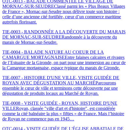
OTC-0013 - BALADE COMMENTÉE LE VILLAGE DE
MORNAC-SUR-SEUDRE
Classé parmi les « Plus Beaux Villages
de France », Mornac-sur-Seudre nous délivre toute son histoire :
celle d’une ancienne cité fortifiée, cœur d’un commerce maritime
autrefois florissant.
TIE-0003 - RANDONNÉE A LA DÉCOUVERTE DU MARAIS
DE MORNAC-SUR-SEUDRE
Randonnée à la découverte du
marais de Mornac-sur-Seudre.
TIE-0004 - BALADE NATURE AU COEUR DE LA
CAMARGUE MORTAGNAISE
Entre falaises calcaires et rivages
de l’Estuaire de la Gironde, on part pour une immersion au cœur de
la Camargue mortagnaise, espace typique du marais de Gironde.
TIE-0007 - HISTOIRE D'UNE VILLE, VISITE GUIDÉE DE
ROYAN AVEC DÉGUSTATION AU MARCHÉ
Parcourons
ensemble le cœur de ville et terminons cette découverte par une
dégustation de produits locaux au Marché de Royan.
TIE-0008 - VISITE GUIDÉE - ROYAN, HISTOIRE D'UNE
VILLE
Royan, classée "ville d'art et d'histoire", est considérée
comme la cité balnéaire la plus « fifties » de France. Mais l’histoire
de Royan ne commence pas en 1945…
OTC-0014 - VISITE GUIDÉE DE L'ÉGLISE ABBATIALE DE