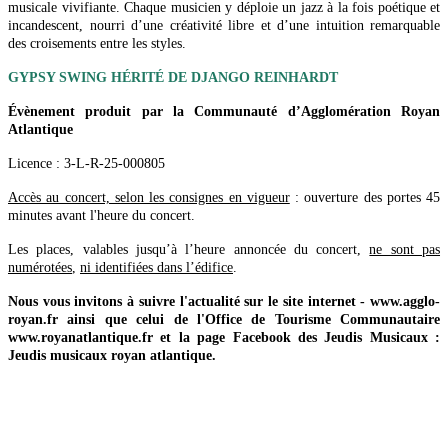
musicale vivifiante. Chaque musicien y déploie un jazz à la fois poétique et
incandescent, nourri d’une créativité libre et d’une intuition remarquable
des croisements entre les styles.
GYPSY SWING HÉRITÉ DE DJANGO REINHARDT
Évènement produit par la Communauté d’Agglomération Royan
Atlantique
Licence : 3-L-R-25-000805
Accès au concert, selon les consignes en vigueur
: ouverture des portes 45
minutes avant l'heure du concert.
Les places, valables jusqu’à l’heure annoncée du concert,
ne sont pas
numérotées
,
ni identifiées dans l’édifice
.
Nous vous invitons à suivre l'actualité sur le site internet - www.agglo-
royan.fr ainsi que celui de l'Office de Tourisme Communautaire
www.royanatlantique.fr et la page Facebook des Jeudis Musicaux :
Jeudis musicaux royan atlantique.