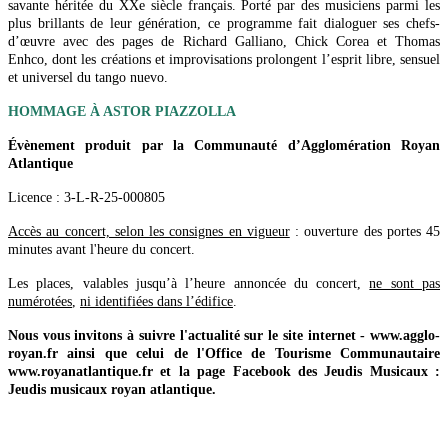
savante héritée du XXe siècle français. Porté par des musiciens parmi les
plus brillants de leur génération, ce programme fait dialoguer ses chefs-
d’œuvre avec des pages de Richard Galliano, Chick Corea et Thomas
Enhco, dont les créations et improvisations prolongent l’esprit libre, sensuel
et universel du tango nuevo.
HOMMAGE À ASTOR PIAZZOLLA
Évènement produit par la Communauté d’Agglomération Royan
Atlantique
Licence : 3-L-R-25-000805
Accès au concert, selon les consignes en vigueur
: ouverture des portes 45
minutes avant l'heure du concert.
Les places, valables jusqu’à l’heure annoncée du concert,
ne sont pas
numérotées
,
ni identifiées dans l’édifice
.
Nous vous invitons à suivre l'actualité sur le site internet - www.agglo-
royan.fr ainsi que celui de l'Office de Tourisme Communautaire
www.royanatlantique.fr et la page Facebook des Jeudis Musicaux :
Jeudis musicaux royan atlantique.